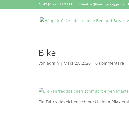
+41 (0)27 527 11 66
beatrix@haengebrigga.ch
Bike
von
admin
|
März 27, 2020
|
0 Kommentare
Ein Fahrraddzeichen schmückt einen Pflasters