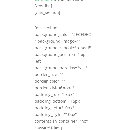
[/ms_list]
[/ms_section]
[ms_section
background_color="#ECEDEC
" background_image=""
background_repeat="repeat"
background_position="top
left"
background_parallax="yes"
border_size=""
border_color=""
border_style="none"
padding_top="15px"
padding_bottom="15px"
padding_left="10px"
padding_right="10px"
contents_in_container="no"
class="" id=""]