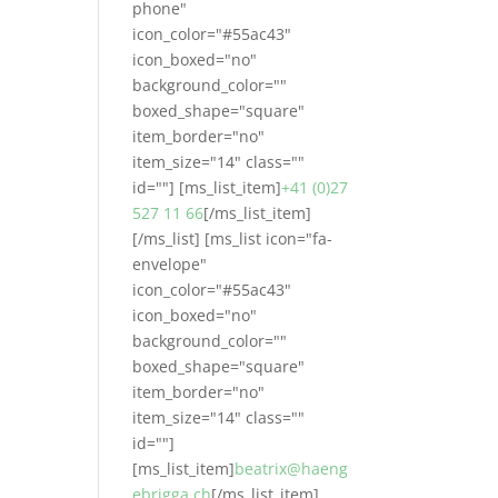
phone"
icon_color="#55ac43"
icon_boxed="no"
background_color=""
boxed_shape="square"
item_border="no"
item_size="14" class=""
id=""] [ms_list_item]
+41 (0)27
527 11 66
[/ms_list_item]
[/ms_list] [ms_list icon="fa-
envelope"
icon_color="#55ac43"
icon_boxed="no"
background_color=""
boxed_shape="square"
item_border="no"
item_size="14" class=""
id=""]
[ms_list_item]
beatrix@haeng
ebrigga.ch
[/ms_list_item]