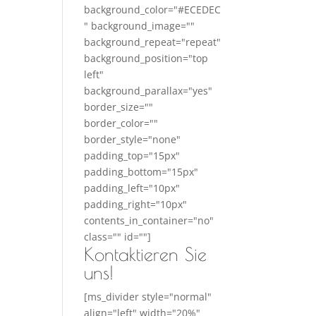
background_color="#ECEDEC
" background_image=""
background_repeat="repeat"
background_position="top
left"
background_parallax="yes"
border_size=""
border_color=""
border_style="none"
padding_top="15px"
padding_bottom="15px"
padding_left="10px"
padding_right="10px"
contents_in_container="no"
class="" id=""]
Kontaktieren Sie
uns!
[ms_divider style="normal"
align="left" width="20%"