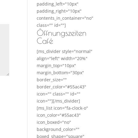
padding_left="10px"
padding_right="10px"
contents_in_container="no"
class="" id=""]
Öffnungszeiten
Café
[ms_divider style="normal"
align="left" width="20%"
margin_top="10px"
margin_bottom="30px"
border_size=""
border_color="#55ac43"
icon="" class="" id=""
icon=""][/ms_divider]
[ms_list icon="fa-clock-o"
icon_color="#55ac43"
icon_boxed="no"
background_color=""
boxed_shape="square"