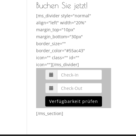
Buchen Sie jetzt!
[ms_divider style="normal"
align="left" width="20%"
margin_top="10px"
margin_bottom="30px"
border_size=""
border_color="#55ac43"
icon="" class="" id=""
icon=""][/ms_divider]
Verfügbarkeit prüfen
[/ms_section]