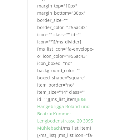
margin_top="10px"
margin_bottom="30px"
border_size=""
border_color="#55ac43"
icon="" class="" id=""
icon=""][/ms_divider]
[ms_list icon="fa-envelope-
o" icon_color="#55ac43"
icon_boxed="no"
background_color=""
boxed_shape="square"
item_border="no"
item_size="14" class=""
id=""][ms_list_item]
B&B
Hängebrigga Roland und
Beatrix Kummer
Lengbodenstrasse 20 3995
Mühlebach
[/ms_list_item]
[/ms_list] [ms_list icon="fa-