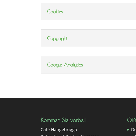
Cookies
Copyright
Google Analytics
Kommen Sie vorbei!
Öff
Café Hängebrigga
Do