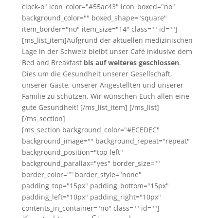
clock-o" icon_color="#55ac43" icon_boxed="no"
background_color="" boxed_shape="square"
item_border="no" item_size="14" class="" id=""]
[ms_list_item]Aufgrund der aktuellen medizinischen
Lage in der Schweiz bleibt unser Café inklusive dem
Bed and Breakfast
bis auf weiteres geschlossen
.
Dies um die Gesundheit unserer Gesellschaft,
unserer Gäste, unserer Angestellten und unserer
Familie zu schützen. Wir wünschen Euch allen eine
gute Gesundheit! [/ms_list_item] [/ms_list]
[/ms_section]
[ms_section background_color="#ECEDEC"
background_image="" background_repeat="repeat"
background_position="top left"
background_parallax="yes" border_size=""
border_color="" border_style="none"
padding_top="15px" padding_bottom="15px"
padding_left="10px" padding_right="10px"
contents_in_container="no" class="" id=""]