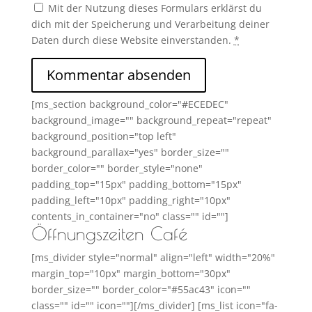
Mit der Nutzung dieses Formulars erklärst du
dich mit der Speicherung und Verarbeitung deiner
Daten durch diese Website einverstanden.
*
[ms_section background_color="#ECEDEC"
background_image="" background_repeat="repeat"
background_position="top left"
background_parallax="yes" border_size=""
border_color="" border_style="none"
padding_top="15px" padding_bottom="15px"
padding_left="10px" padding_right="10px"
contents_in_container="no" class="" id=""]
Öffnungszeiten Café
[ms_divider style="normal" align="left" width="20%"
margin_top="10px" margin_bottom="30px"
border_size="" border_color="#55ac43" icon=""
class="" id="" icon=""][/ms_divider] [ms_list icon="fa-