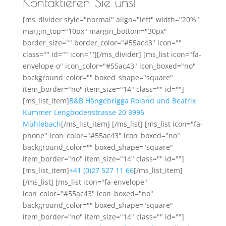
Kontaktieren Sie uns!
[ms_divider style="normal" align="left" width="20%"
margin_top="10px" margin_bottom="30px"
border_size="" border_color="#55ac43" icon=""
class="" id="" icon=""][/ms_divider] [ms_list icon="fa-
envelope-o" icon_color="#55ac43" icon_boxed="no"
background_color="" boxed_shape="square"
item_border="no" item_size="14" class="" id=""]
[ms_list_item]
B&B Hängebrigga Roland und Beatrix
Kummer Lengbodenstrasse 20 3995
Mühlebach
[/ms_list_item] [/ms_list] [ms_list icon="fa-
phone" icon_color="#55ac43" icon_boxed="no"
background_color="" boxed_shape="square"
item_border="no" item_size="14" class="" id=""]
[ms_list_item]
+41 (0)27 527 11 66
[/ms_list_item]
[/ms_list] [ms_list icon="fa-envelope"
icon_color="#55ac43" icon_boxed="no"
background_color="" boxed_shape="square"
item_border="no" item_size="14" class="" id=""]