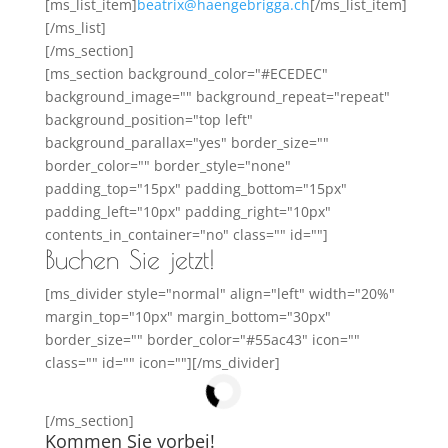
[ms_list_item]
beatrix@haengebrigga.ch
[/ms_list_item]
[/ms_list]
[/ms_section]
[ms_section background_color="#ECEDEC"
background_image="" background_repeat="repeat"
background_position="top left"
background_parallax="yes" border_size=""
border_color="" border_style="none"
padding_top="15px" padding_bottom="15px"
padding_left="10px" padding_right="10px"
contents_in_container="no" class="" id=""]
Buchen Sie jetzt!
[ms_divider style="normal" align="left" width="20%"
margin_top="10px" margin_bottom="30px"
border_size="" border_color="#55ac43" icon=""
class="" id="" icon=""][/ms_divider]
[/ms_section]
Kommen Sie vorbei!