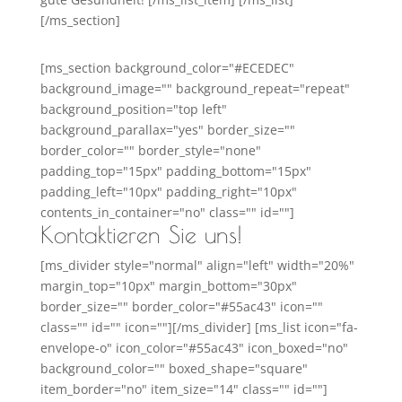
[/ms_section]
[ms_section background_color="#ECEDEC"
background_image="" background_repeat="repeat"
background_position="top left"
background_parallax="yes" border_size=""
border_color="" border_style="none"
padding_top="15px" padding_bottom="15px"
padding_left="10px" padding_right="10px"
contents_in_container="no" class="" id=""]
Kontaktieren Sie uns!
[ms_divider style="normal" align="left" width="20%"
margin_top="10px" margin_bottom="30px"
border_size="" border_color="#55ac43" icon=""
class="" id="" icon=""][/ms_divider] [ms_list icon="fa-
envelope-o" icon_color="#55ac43" icon_boxed="no"
background_color="" boxed_shape="square"
item_border="no" item_size="14" class="" id=""]