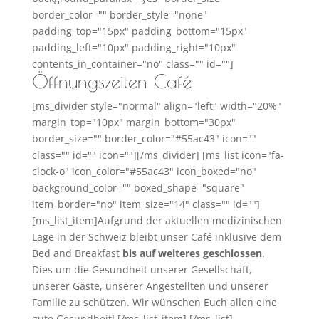
border_color="" border_style="none"
padding_top="15px" padding_bottom="15px"
padding_left="10px" padding_right="10px"
contents_in_container="no" class="" id=""]
Öffnungszeiten Café
[ms_divider style="normal" align="left" width="20%"
margin_top="10px" margin_bottom="30px"
border_size="" border_color="#55ac43" icon=""
class="" id="" icon=""][/ms_divider] [ms_list icon="fa-
clock-o" icon_color="#55ac43" icon_boxed="no"
background_color="" boxed_shape="square"
item_border="no" item_size="14" class="" id=""]
[ms_list_item]Aufgrund der aktuellen medizinischen
Lage in der Schweiz bleibt unser Café inklusive dem
Bed and Breakfast
bis auf weiteres geschlossen
.
Dies um die Gesundheit unserer Gesellschaft,
unserer Gäste, unserer Angestellten und unserer
Familie zu schützen. Wir wünschen Euch allen eine
gute Gesundheit! [/ms_list_item] [/ms_list]