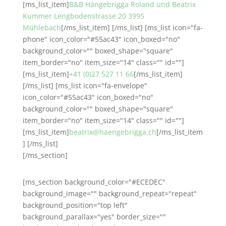
[ms_list_item]
B&B Hängebrigga Roland und Beatrix
Kummer Lengbodenstrasse 20 3995
Mühlebach
[/ms_list_item] [/ms_list] [ms_list icon="fa-
phone" icon_color="#55ac43" icon_boxed="no"
background_color="" boxed_shape="square"
item_border="no" item_size="14" class="" id=""]
[ms_list_item]
+41 (0)27 527 11 66
[/ms_list_item]
[/ms_list] [ms_list icon="fa-envelope"
icon_color="#55ac43" icon_boxed="no"
background_color="" boxed_shape="square"
item_border="no" item_size="14" class="" id=""]
[ms_list_item]
beatrix@haengebrigga.ch
[/ms_list_item
] [/ms_list]
[/ms_section]
[ms_section background_color="#ECEDEC"
background_image="" background_repeat="repeat"
background_position="top left"
background_parallax="yes" border_size=""