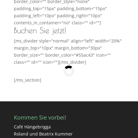
border_color="" border_style="none"
padding_top="15px" padding_bottom="15px"
padding_left="10px" padding_right="10px"
contents_in_container="no" class="" id=""]
Buchen Sie jetzt!
[ms_divider style="normal" align="left" width="20%"
margin_top="10px" margin_bottom="30px"
border_size="" border_color="#55ac43" icon=""
class="" id="" icon=""][/ms_divider]
[/ms_section]
Kommen Sie vorbei!
Café Hängebrigga
Roland und Beatrix Kummer